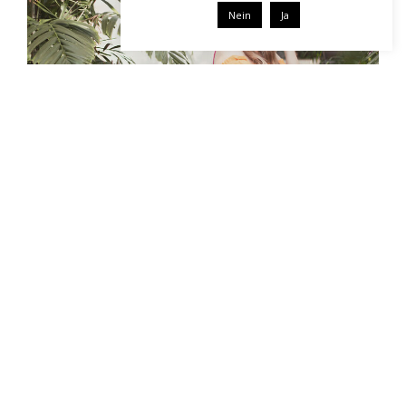
Nein
Ja
Zucker & Watte & Herbst.
Es ist schon spät geworden. Und schon ein bisschen kalt,
manchmal. Es ist schon fast schon ein bisschen Herbst. Es ist
ziemlich Herbst. Es ist…
Weiterlesen