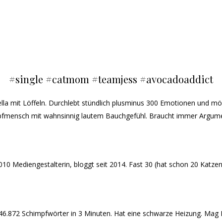
[FASHION VICTIM] style seven looks, ootd inspiration & statement pieces
[INTERIOR] ideas for industrial & scandinavian design, diys
[TRAVEL] city guides, hotel reviews & lovely places
[BEAUTY] stuff, product reviews & makeup tutorials
[FOOD] vegan & healthy or not & easy recipes
#single #catmom #teamjess #avocadoaddict
la mit Löffeln. Durchlebt stündlich plusminus 300 Emotionen und möch
Kopfmensch mit wahnsinnig lautem Bauchgefühl. Braucht immer Argume
10 Mediengestalterin, bloggt seit 2014. Fast 30 (hat schon 20 Katzen
 546.872 Schimpfwörter in 3 Minuten. Hat eine schwarze Heizung. Ma