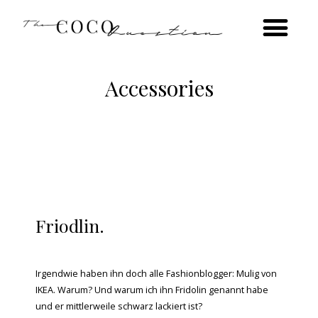
[FASHION VICTIM] style seven looks, ootd inspiration & statement pieces
[INTERIOR] ideas for industrial & scandinavian design, diys
[TRAVEL] city guides, hotel reviews & lovely places
[BEAUTY] stuff, product reviews & makeup tutorials
[FOOD] vegan & healthy or not & easy recipes
Accessories
Friodlin.
Irgendwie haben ihn doch alle Fashionblogger: Mulig von
IKEA. Warum? Und warum ich ihn Fridolin genannt habe
und er mittlerweile schwarz lackiert ist?