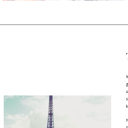
I
g
s