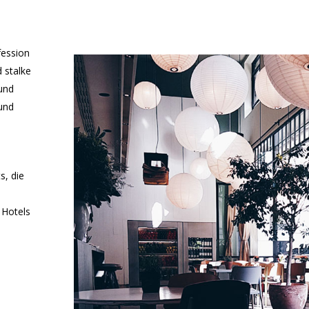
fession
 stalke
 und
 und
s, die
 Hotels