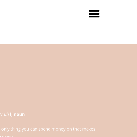
av-
uh
l]
noun
 only thing you can spend money on that makes
 richer.