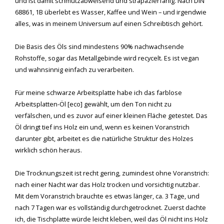
und ist damit schmutzabweisend und strapazierfähig. Nach DIN
68861, 1B überlebt es Wasser, Kaffee und Wein – und irgendwie
alles, was in meinem Universum auf einen Schreibtisch gehört.
Die Basis des Öls sind mindestens 90% nachwachsende
Rohstoffe, sogar das Metallgebinde wird recycelt. Es ist vegan
und wahnsinnig einfach zu verarbeiten.
Für meine schwarze Arbeitsplatte habe ich das farblose
Arbeitsplatten-Öl [eco] gewählt, um den Ton nicht zu
verfälschen, und es zuvor auf einer kleinen Fläche getestet. Das
Öl dringt tief ins Holz ein und, wenn es keinen Voranstrich
darunter gibt, arbeitet es die natürliche Struktur des Holzes
wirklich schön heraus.
Die Trocknungszeit ist recht gering, zumindest ohne Voranstrich:
nach einer Nacht war das Holz trocken und vorsichtig nutzbar.
Mit dem Voranstrich brauchte es etwas länger, ca. 3 Tage, und
nach 7 Tagen war es vollständig durchgetrocknet. Zuerst dachte
ich, die Tischplatte würde leicht kleben, weil das Öl nicht ins Holz